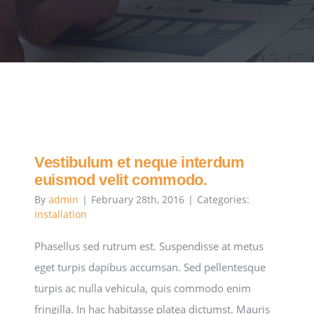
Vestibulum et neque interdum
euismod velit commodo.
By
admin
|
February 28th, 2016
|
Categories:
Installation
Phasellus sed rutrum est. Suspendisse at metus
eget turpis dapibus accumsan. Sed pellentesque
turpis ac nulla vehicula, quis commodo enim
fringilla. In hac habitasse platea dictumst. Mauris