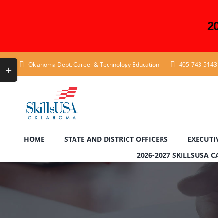
2
Skip
Toggle
Oklahoma Dept. Career & Technology Education
405-743-5143
to
Sliding
content
Bar
Area
HOME
STATE AND DISTRICT OFFICERS
EXECUTI
2026-2027 SKILLSUSA 